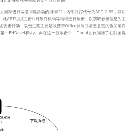
引起足够重视并采取必要的应对措施。
区国家进行网络间谍活动的组织[1]，内部跟踪代号为APT-C-35，其后
[2]。此APT组织主要针对政府机构等领域进行攻击，以窃取敏感信息为主
波攻击行动，攻击过程主要是以携带Office漏洞或者恶意宏的鱼叉邮件
EHDevel和yty。而在这一波攻击中，Donot团伙瞄准了在我国境