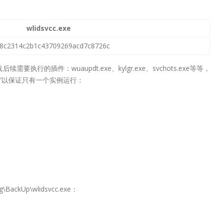
wlidsvcc.exe
8c2314c2b1c43709269acd7c8726c
载后续需要执行的插件：wuaupdt.exe、kylgr.exe、svchots.exe等等，
vcc”以保证只有一个实例运行：
ckUp\wlidsvcc.exe：