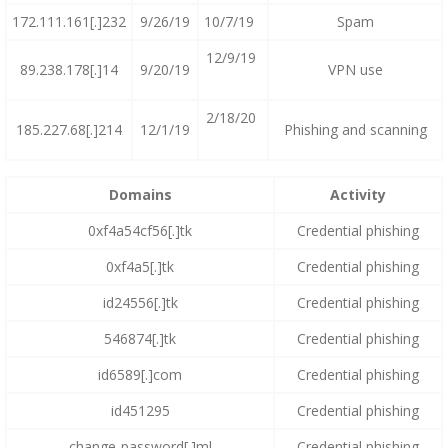
172.111.161[.]232
9/26/19
10/7/19
Spam
12/9/19
89.238.178[.]14
9/20/19
VPN use
2/18/20
185.227.68[.]214
12/1/19
Phishing and scanning
Domains
Activity
0xf4a54cf56[.]tk
Credential phishing
0xf4a5[.]tk
Credential phishing
id24556[.]tk
Credential phishing
546874[.]tk
Credential phishing
id6589[.]com
Credential phishing
id451295
Credential phishing
change-password[.]ml
Credential phishing