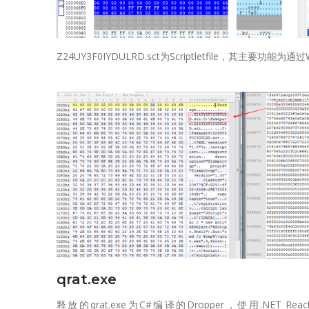
Z24UY3F0IYDULRD.sct为Scriptletfile，其主要功能
qrat.exe
释放的qrat.exe为C#编译的Dropper，使用.NET Re