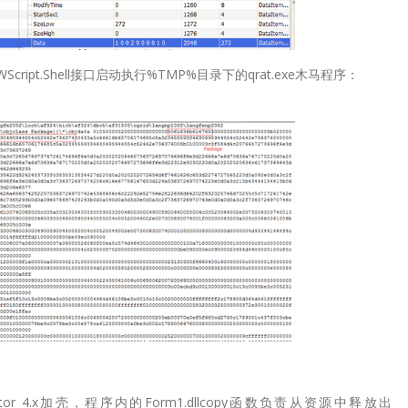
为通过WScript.Shell接口启动执行%TMP%目录下的qrat.exe木马程序：
actor 4.x加壳，程序内的Form1.dllcopy函数负责从资源中释放出