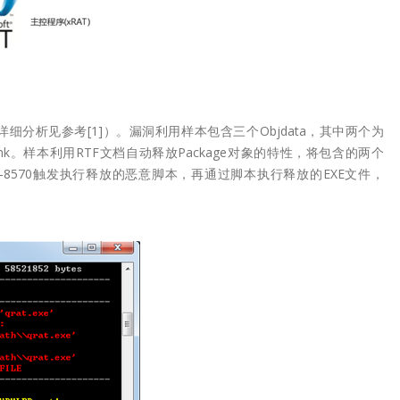
洞详细分析见参考[1]）。漏洞利用样本包含三个Objdata，其中两个为
E2Link。样本利用RTF文档自动释放Package对象的特性，将包含的两个
017-8570触发执行释放的恶意脚本，再通过脚本执行释放的EXE文件，