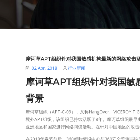
摩诃草APT组织针对我国敏感机构最新的网络攻击
02 Apr, 2018
行业新闻
摩诃草APT组织针对我国敏
背景
摩诃草组织（APT-C-09），又称HangOver、VICEROY TIG
境外APT组织，该组织已持续活跃了8年。摩诃草组织最早由
亚洲地区和国家进行网络间谍活动。在针对中国地区的攻击
在2018年春节前后，360威胁情报中心与360安全监测