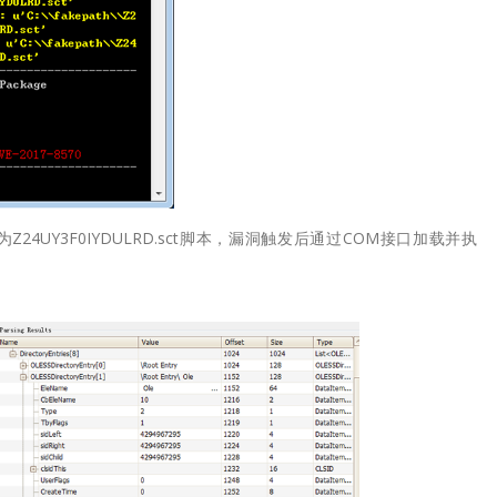
件为Z24UY3F0IYDULRD.sct脚本，漏洞触发后通过COM接口加载并执