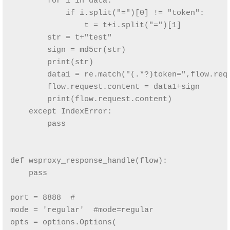
        for i in data:

            if i.split("=")[0] != "token":

                t = t+i.split("=")[1]

        str = t+"test"

        sign = md5cr(str)

        print(str)

        data1 = re.match("(.*?)token=",flow.requ
        flow.request.content = data1+sign

        print(flow.request.content)

    except IndexError:

        pass

def wsproxy_response_handle(flow):

    pass

port = 8888  #

mode = 'regular'  #mode=regular

opts = options.Options(
