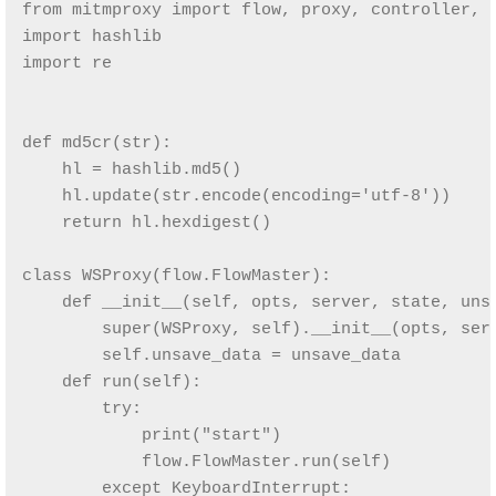
from mitmproxy import flow, proxy, controller, o
import hashlib

import re

def md5cr(str):

    hl = hashlib.md5()

    hl.update(str.encode(encoding='utf-8'))

    return hl.hexdigest()

class WSProxy(flow.FlowMaster):

    def __init__(self, opts, server, state, unsa
        super(WSProxy, self).__init__(opts, serv
        self.unsave_data = unsave_data

    def run(self):

        try:

            print("start")

            flow.FlowMaster.run(self)

        except KeyboardInterrupt:
