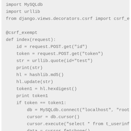
import MySQLdb

import urllib

from django.views.decorators.csrf import csrf_ex
@csrf_exempt

def index(request):

    id = request.POST.get("id")

    token = request.POST.get("token")

    str = urllib.quote(id+"test")

    print(str)

    hl = hashlib.md5()

    hl.update(str)

    token1 = hl.hexdigest()

    print token1

    if token == token1:

        db = MySQLdb.connect("localhost", "root"
        cursor = db.cursor()

        cursor.execute("select * from t_userinfo