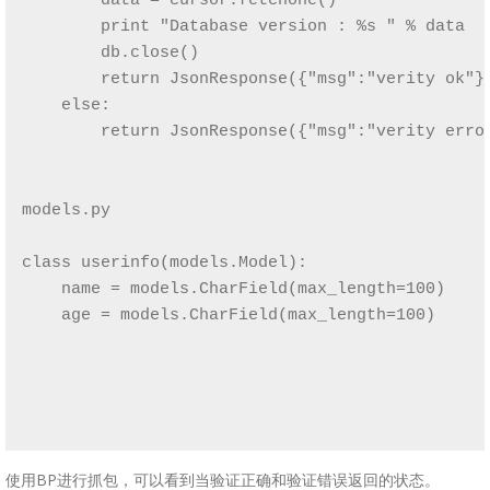
        data = cursor.fetchone()

        print "Database version : %s " % data

        db.close()

        return JsonResponse({"msg":"verity ok"})
    else:

        return JsonResponse({"msg":"verity error
models.py

class userinfo(models.Model):

    name = models.CharField(max_length=100)

    age = models.CharField(max_length=100)

使用BP进行抓包，可以看到当验证正确和验证错误返回的状态。