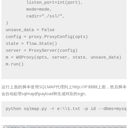
        listen_port=int(port),

        mode=mode,

        cadir="./ssl/",

)

unsave_data = False

config = proxy.ProxyConfig(opts)

state = flow.State()

server = ProxyServer(config)

m = WSProxy(opts, server, state, unsave_data)

m.run()

运行上面的脚本使用SQLMAP代理到上http://IP:8888上面，然后脚本
会自动处理sqlmap的payload和生成对应的sign。
python sqlmap.py -r e:\\1.txt -p id --dbms=mysq