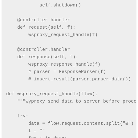
            self.shutdown()

    @controller.handler

    def request(self, f):

        wsproxy_request_handle(f)

    @controller.handler

    def response(self, f):

        wsproxy_response_handle(f)

        # parser = ResponseParser(f)

        # insert_result(parser.parser_data())

def wsproxy_request_handle(flow):

    """wyproxy send data to server before proces
    try:

        data = flow.request.content.split("&")

        t = ""
