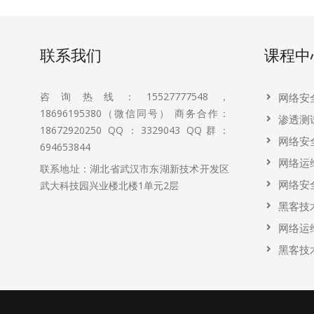
联系我们
课程中
咨询热线：15527777548，
网络安
18696195380（微信同号） 商务合作：
渗透测
18672920250 QQ：3329043 QQ群：
网络安
694653844
网络运
联系地址：湖北省武汉市东湖新技术开发区
网络安
武大科技园兴业楼北楼1单元2层
黑客技
网络运
黑客技