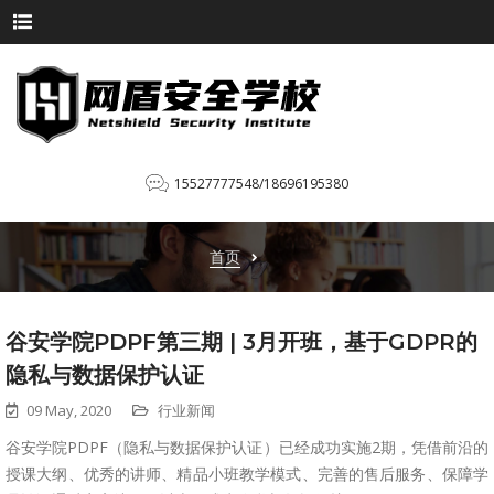
15527777548/18696195380
首页
谷安学院PDPF第三期 | 3月开班，基于GDPR的
隐私与数据保护认证
09 May, 2020
行业新闻
谷安学院PDPF（隐私与数据保护认证）已经成功实施2期，凭借前沿的
授课大纲、优秀的讲师、精品小班教学模式、完善的售后服务、保障学