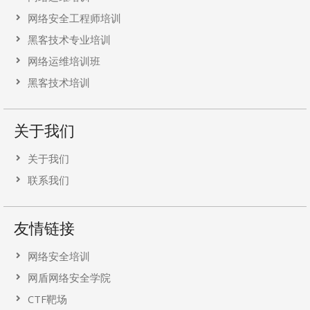
网络安全工程师培训
黑客技术专业培训
网络运维培训班
黑客技术培训
关于我们
关于我们
联系我们
友情链接
网络安全培训
网盾网络安全学院
CTF靶场