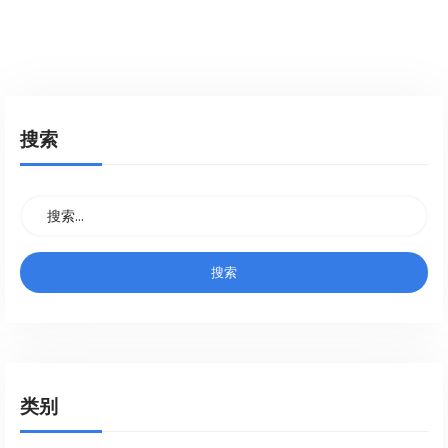
搜索
类别