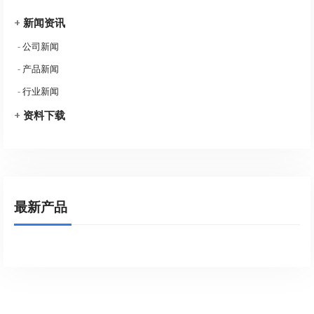
+
新闻资讯
-
公司新闻
-
产品新闻
-
行业新闻
+
资料下载
最新产品