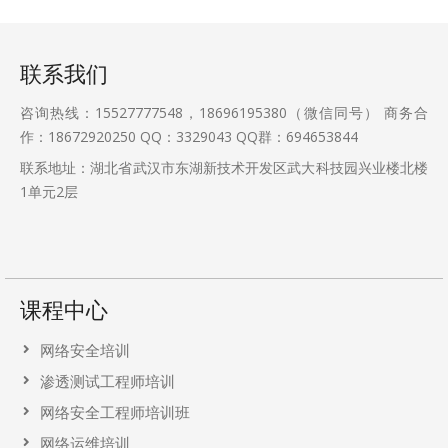
联系我们
咨询热线：15527777548，18696195380（微信同号） 商务合
作：18672920250 QQ：3329043 QQ群：694653844
联系地址：湖北省武汉市东湖新技术开发区武大科技园兴业楼北楼
1单元2层
课程中心
网络安全培训
渗透测试工程师培训
网络安全工程师培训班
网络运维培训