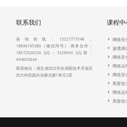
联系我们
课程中
咨询热线：15527777548，
网络安
18696195380（微信同号） 商务合作：
渗透测
18672920250 QQ：3329043 QQ群：
网络安
694653844
网络运
联系地址：湖北省武汉市东湖新技术开发区
网络安
武大科技园兴业楼北楼1单元2层
黑客技
网络运
黑客技