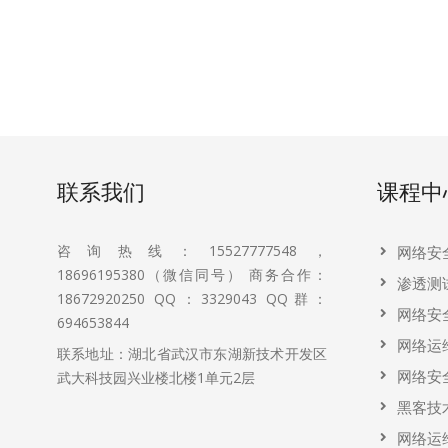
联系我们
课程中
咨询热线：15527777548，
网络安
18696195380（微信同号） 商务合作：
渗透测
18672920250 QQ：3329043 QQ群：
网络安
694653844
网络运
联系地址：湖北省武汉市东湖新技术开发区
网络安
武大科技园兴业楼北楼1单元2层
黑客技
网络运