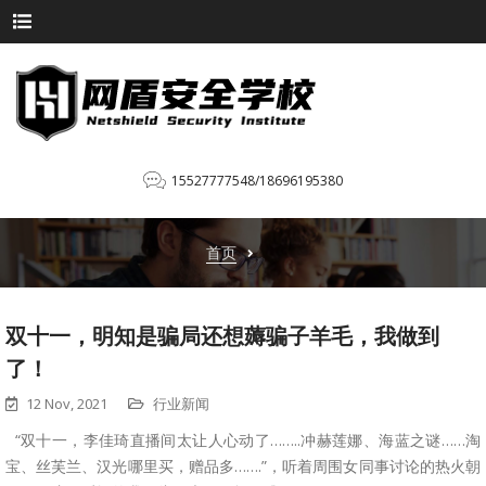
15527777548/18696195380
首页
双十一，明知是骗局还想薅骗子羊毛，我做到
了！
12 Nov, 2021
行业新闻
“双十一，李佳琦直播间太让人心动了……..冲赫莲娜、海蓝之谜……淘
宝、丝芙兰、汉光哪里买，赠品多…….”，听着周围女同事讨论的热火朝