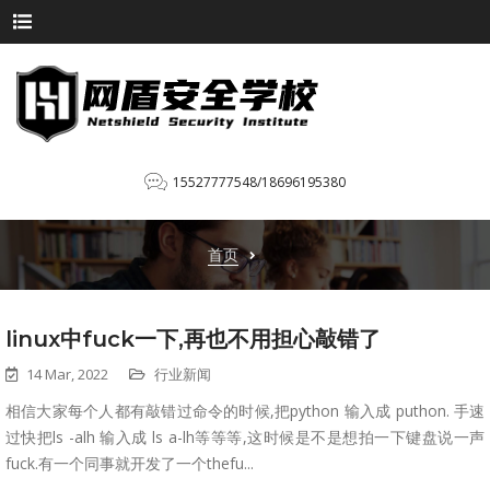
15527777548/18696195380
首页
linux中fuck一下,再也不用担心敲错了
14 Mar, 2022
行业新闻
相信大家每个人都有敲错过命令的时候,把python 输入成 puthon. 手速
过快把ls -alh 输入成 ls a-lh等等等,这时候是不是想拍一下键盘说一声
fuck.有一个同事就开发了一个thefu...