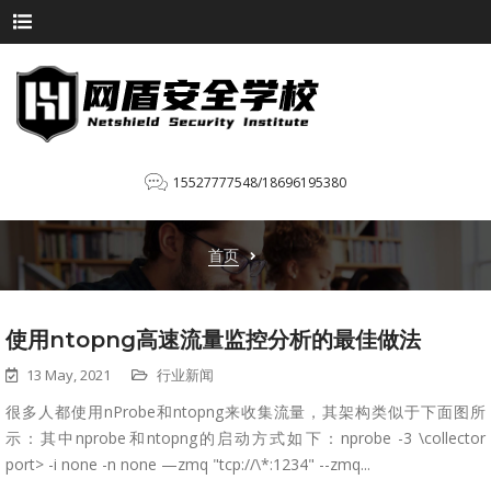
15527777548/18696195380
首页
使用ntopng高速流量监控分析的最佳做法
13 May, 2021
行业新闻
很多人都使用nProbe和ntopng来收集流量，其架构类似于下面图所
示：其中nprobe和ntopng的启动方式如下：nprobe -3 \collector
port> -i none -n none —zmq "tcp://\*:1234" --zmq...