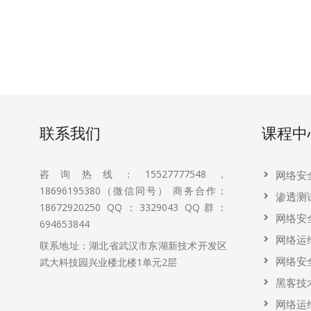
联系我们
课程中
咨询热线：15527777548，
网络安
18696195380（微信同号） 商务合作：
渗透测
18672920250 QQ：3329043 QQ群：
网络安
694653844
网络运
联系地址：湖北省武汉市东湖新技术开发区
网络安
武大科技园兴业楼北楼1单元2层
黑客技
网络运