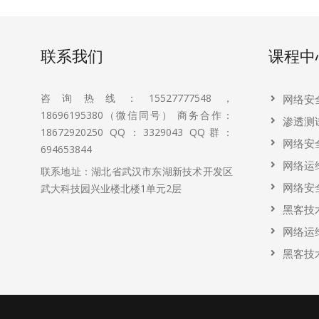
联系我们
课程中
咨询热线：15527777548，
网络安
18696195380（微信同号） 商务合作：
渗透测
18672920250 QQ：3329043 QQ群：
网络安
694653844
网络运
联系地址：湖北省武汉市东湖新技术开发区
网络安
武大科技园兴业楼北楼1单元2层
黑客技
网络运
黑客技