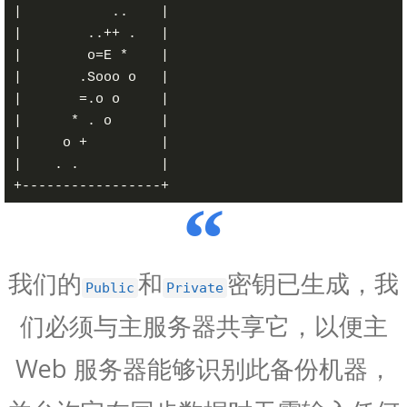
|           ..    |

|        ..++ .   |

|        o=E *    |

|       .Sooo o   |

|       =.o o     |

|      * . o      |

|     o +         |

|    . .          |

我们的
和
密钥已生成，我
Public
Private
们必须与主服务器共享它，以便主
Web 服务器能够识别此备份机器，