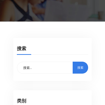
搜索
类别