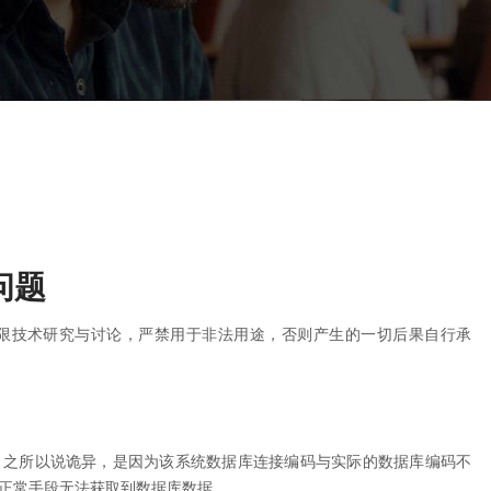
问题
限技术研究与讨论，严禁用于非法用途，否则产生的一切后果自行承
，之所以说诡异，是因为该系统数据库连接编码与实际的数据库编码不
正常手段无法获取到数据库数据。