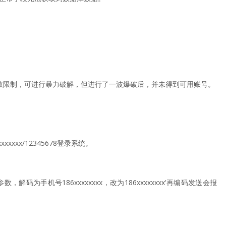
数限制，可进行暴力破解，但进行了一波爆破后，并未得到可用账号。
xxx/12345678登录系统。
解码为手机号186xxxxxxxx，改为186xxxxxxxx'再编码发送会报