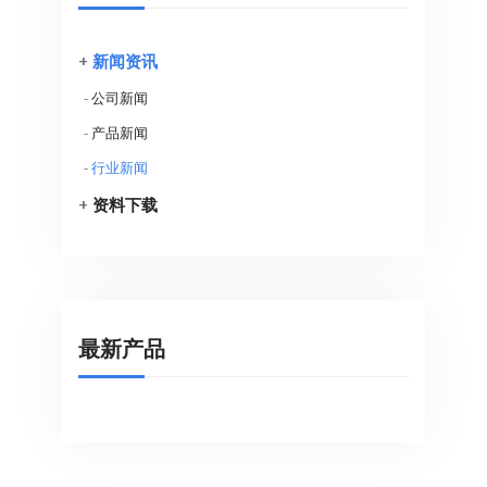
+
新闻资讯
-
公司新闻
-
产品新闻
-
行业新闻
+
资料下载
最新产品