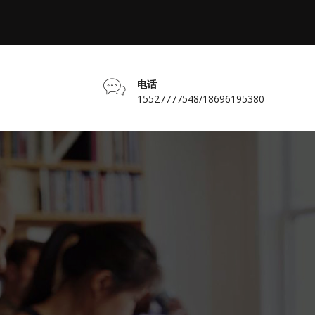
电话
15527777548/18696195380