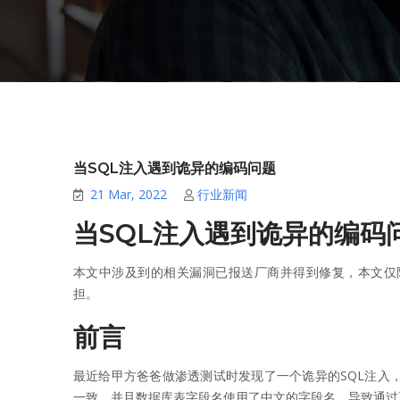
当SQL注入遇到诡异的编码问题
21 Mar, 2022
行业新闻
当SQL注入遇到诡异的编码
本文中涉及到的相关漏洞已报送厂商并得到修复，本文仅
担。
前言
最近给甲方爸爸做渗透测试时发现了一个诡异的SQL注入
一致，并且数据库表字段名使用了中文的字段名，导致通过