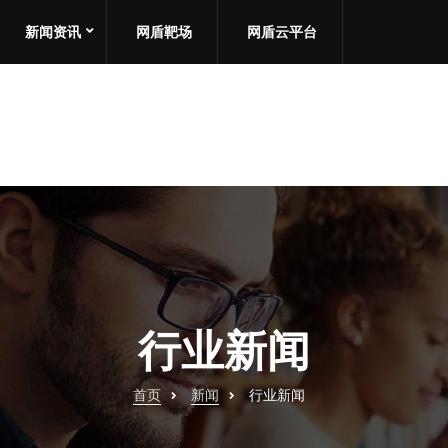
新闻资讯
网盾靶场
网盾云平台
行业新闻
首页
新闻
行业新闻