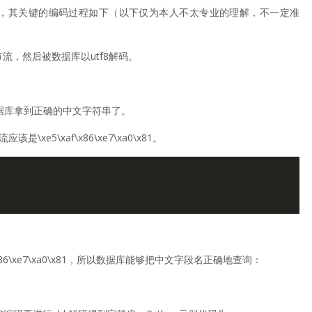
流，其关键的编码过程如下（以下仅为本人不太专业的理解，不一定准
字节流，然后被数据库以utf8解码。
据库拿到正确的中文字符串了。
5\xaf\x86\xe7\xa0\x81。
86\xe7\xa0\x81，所以数据库能够把中文字段名正确地查询：